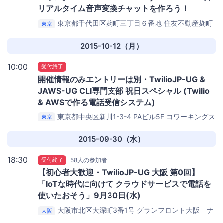
リアルタイム音声変換チャットを作ろう！
東京都千代田区麹町三丁目６番地 住友不動産麹町
東京
ビル３号館
KDDIウェブコミュニケーションズ セミナー
ルーム
2015-10-12（月）
10:00
受付終了
開催情報のみエントリーは別・TwilioJP-UG &
JAWS-UG CLI専門支部 祝日スペシャル (Twilio
& AWSで作る電話受信システム)
東京都中央区新川1-3-4 PAビル5F
コワーキングス
東京
ペース茅場町 Co-Edo
2015-09-30（水）
18:30
受付終了
58人の参加者
【初心者大歓迎・TwilioJP-UG 大阪 第0回】
「IoTな時代に向けて クラウドサービスで電話を
使いたおそう」9月30日(水)
大阪市北区大深町3番1号 グランフロント大阪 ナ
大阪
レッジキャピタルタワーC ７階
大阪イノベーションハ