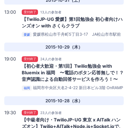
2015-10-31（土）
13:00
受付終了
13人の参加者
【TwilioJP-UG 愛媛】第1回勉強会 初心者向けハ
ンズオン with さくらクラブ
愛媛県松山市千舟町5丁目3-17 JA松山市市駅前
愛媛
ビル3階
マツヤマンスペース
2015-10-29（木）
19:00
受付終了
24人の参加者
【初心者大歓迎・第1回】Twilio勉強会 with
Bluemix in 福岡 〜電話のボタン応答無しで！？
音声認識による自動回答サービスを作ろう！〜
福岡市中央区大名2-4-22 新日本ビル3階
OnRAMP
福岡
2015-10-28（水）
19:30
受付終了
23人の参加者
【中級者向け・TwilioJP-UG 東京 x AITalk ハン
ズオン】Twilio+AITalk+Node.js+Socket.ioで、