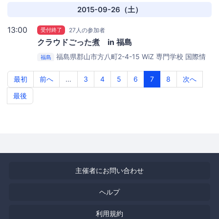
ブ
2015-09-26（土）
13:00
受付終了
27人の参加者
クラウドごった煮 in 福島
福島県郡山市方八町2-4-15
WiZ 専門学校 国際情
福島
報工科大学校(使用教室は会場入り口にてアナウンスいた
します)
最初
前へ
...
3
4
5
6
7
8
次へ
最後
主催者にお問い合わせ
ヘルプ
利用規約